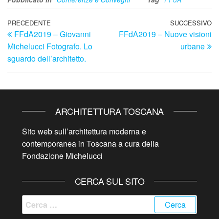
Navigazione
Articolo
PRECEDENTE
SUCCESSIVO
Ar
FFdA2019 – Giovanni
FFdA2019 – Nuove visioni
precedente
su
articoli
Michelucci Fotografo. Lo
urbane
sguardo dell’architetto.
ARCHITETTURA TOSCANA
Sito web sull’architettura moderna e
contemporanea in Toscana a cura della
Fondazione Michelucci
CERCA SUL SITO
Ricerca
per: