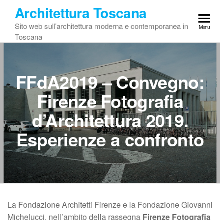
Vai
Architettura Toscana
al
Sito web sull’architettura moderna e contemporanea in
Menu
contenuto
Toscana
FFdA2019 – Convegno:
Firenze Fotografia
d’Architettura 2019.
Esperienze a confronto
La Fondazione Architetti Firenze e la Fondazione Giovanni
Michelucci, nell’ambito della rassegna
Firenze Fotografia