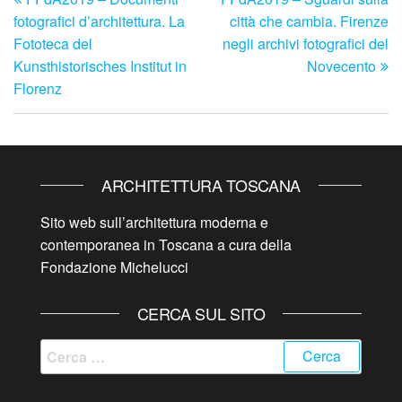
precedente
su
articoli
fotografici d’architettura. La
città che cambia. Firenze
Fototeca del
negli archivi fotografici del
Kunsthistorisches Institut in
Novecento
Florenz
ARCHITETTURA TOSCANA
Sito web sull’architettura moderna e
contemporanea in Toscana a cura della
Fondazione Michelucci
CERCA SUL SITO
Ricerca
per: