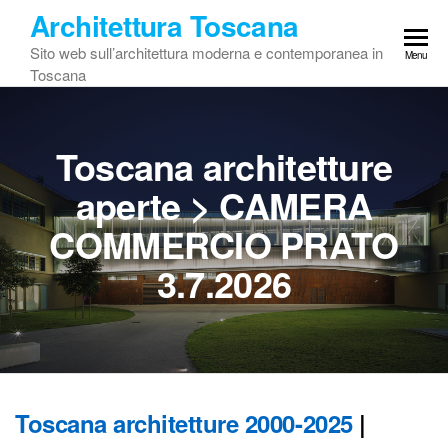
Vai
Architettura Toscana
al
Sito web sull’architettura moderna e contemporanea in
Menu
contenuto
Toscana
Toscana architetture
aperte > CAMERA
COMMERCIO PRATO
3.7.2026
Toscana architetture 2000-2025
|