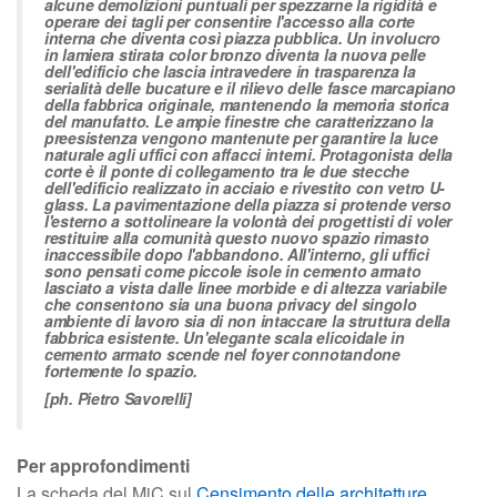
alcune demolizioni puntuali per spezzarne la rigidità e
operare dei tagli per consentire l'accesso alla corte
interna che diventa così piazza pubblica. Un involucro
in lamiera stirata color bronzo diventa la nuova pelle
dell'edificio che lascia intravedere in trasparenza la
serialità delle bucature e il rilievo delle fasce marcapiano
della fabbrica originale, mantenendo la memoria storica
del manufatto. Le ampie finestre che caratterizzano la
preesistenza vengono mantenute per garantire la luce
naturale agli uffici con affacci interni. Protagonista della
corte è il ponte di collegamento tra le due stecche
dell'edificio realizzato in acciaio e rivestito con vetro U-
glass. La pavimentazione della piazza si protende verso
l'esterno a sottolineare la volontà dei progettisti di voler
restituire alla comunità questo nuovo spazio rimasto
inaccessibile dopo l'abbandono. All'interno, gli uffici
sono pensati come piccole isole in cemento armato
lasciato a vista dalle linee morbide e di altezza variabile
che consentono sia una buona privacy del singolo
ambiente di lavoro sia di non intaccare la struttura della
fabbrica esistente. Un'elegante scala elicoidale in
cemento armato scende nel foyer connotandone
fortemente lo spazio.
[ph. Pietro Savorelli]
Per approfondimenti
La scheda del MiC sul
Censimento delle architetture