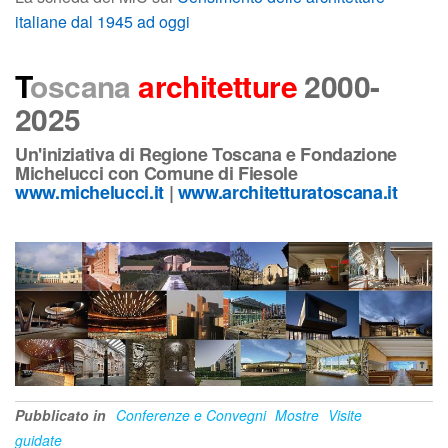
italiane dal 1945 ad oggi
T
oscana
architetture
2000-
2025
Un'iniziativa di Regione Toscana e Fondazione
Michelucci con Comune di Fiesole
www.michelucci.it
|
www.architetturatoscana.it
Pubblicato in
Conferenze e Convegni
Mostre
Visite
guidate