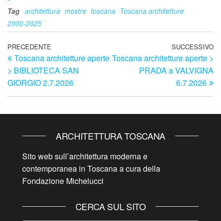
Tag
architettura
mostre
toscana
Toscana architetture
2000-2025
Navigazione
Articolo
PRECEDENTE
SUCCESSIVO
Ar
Toscana architetture aperte
Toscana architetture aperte >
precedente
su
articoli
> BIBLIOTECA SAN
PRADA a VALVIGNA
GIORGIO 2.7.2026
6.7.2026
ARCHITETTURA TOSCANA
Sito web sull’architettura moderna e
contemporanea in Toscana a cura della
Fondazione Michelucci
CERCA SUL SITO