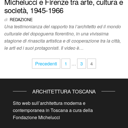
Michelucci e Firenze tra arte, cultura e
società, 1945-1966
di
REDAZIONE
Una testimonianza del rapporto tra l’architetto ed il mondo
culturale del dopoguerra fiorentino, in una vivissima
stagione di rinascita artistica e di cooperazione tra la città,
le arti ed i suoi protagonisti. Il video è…
Paginazione
Precedenti
1
…
3
4
degli
articoli
ARCHITETTURA TOSCANA
Sito web sull’architettura moderna e
contemporanea in Toscana a cura della
Fondazione Michelucci