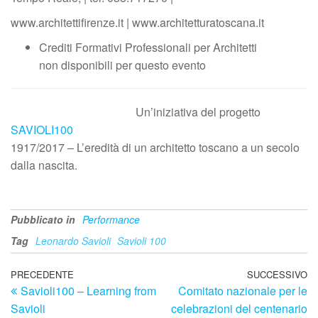
www.architettifirenze.it | www.architetturatoscana.it
Crediti Formativi Professionali per Architetti
non disponibili per questo evento
Un’iniziativa del progetto
SAVIOLI100
1917/2017 – L’eredità di un architetto toscano a un secolo
dalla nascita.
Pubblicato in
Performance
Tag
Leonardo Savioli
Savioli 100
Navigazione
Articolo
PRECEDENTE
SUCCESSIVO
Ar
Savioli100 – Learning from
Comitato nazionale per le
precedente
su
articoli
Savioli
celebrazioni del centenario