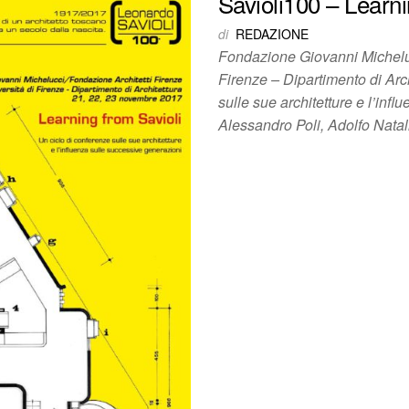
Savioli100 – Learni
di
REDAZIONE
Fondazione Giovanni Micheluc
Firenze – Dipartimento di Arc
sulle sue architetture e l’inf
Alessandro Poli, Adolfo Nata